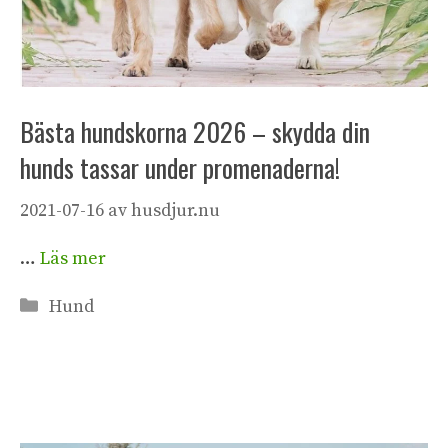
Bästa hundskorna 2026 – skydda din
hunds tassar under promenaderna!
2021-07-16
av
husdjur.nu
…
Läs mer
Kategorier
Hund