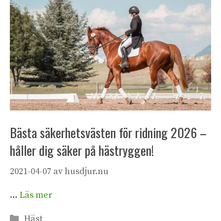
Bästa säkerhetsvästen för ridning 2026 –
håller dig säker på hästryggen!
2021-04-07
av
husdjur.nu
…
Läs mer
Kategorier
Häst