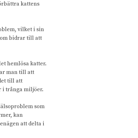
örbättra kattens
lem, vilket i sin
om bidrar till att
let hemlösa katter.
r man till att
 till att
i trånga miljöer.
a hälsoproblem som
rmer, kan
enägen att delta i