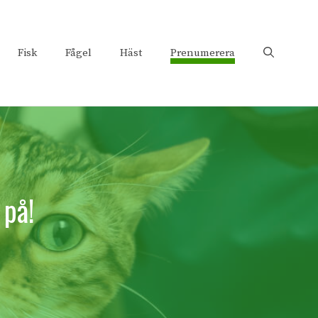
Fisk
Fågel
Häst
Prenumerera
 på!