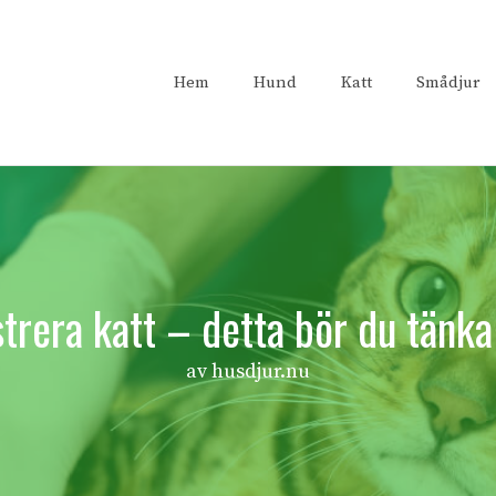
Hem
Hund
Katt
Smådjur
trera katt – detta bör du tänka
av husdjur.nu