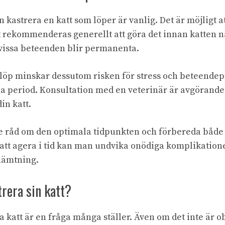
kastrera en katt som löper är vanlig. Det är möjligt at
 rekommenderas generellt att göra det innan katten n
t vissa beteenden blir permanenta.
n löp minskar dessutom risken för stress och beteend
 period. Konsultation med en veterinär är avgörande f
in katt.
e råd om den optimala tidpunkten och förbereda både 
tt agera i tid kan man undvika onödiga komplikatione
hämtning.
rera sin katt?
 katt är en fråga många ställer. Även om det inte är ob