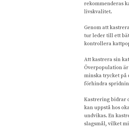
rekommenderas kast
livskvalitet.
Genom att kastrera
tur leder till ett b
kontrollera kattpo
Att kastrera sin ka
Överpopulation är e
minska trycket på 
förhindra spridnin
Kastrering bidrar 
kan uppstå hos oka
undvikas. En kastr
slagsmål, vilket m