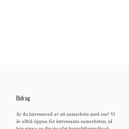
Bidrag
Är du intresserad av att samarbeta med oss? Vi
är alltid öppna för intressanta samarbeten, så
hör gärna av dig via vårt
kontaktformulär
så