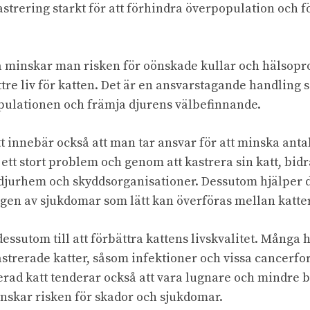
rering starkt för att förhindra överpopulation och f
 minskar man risken för oönskade kullar och hälsoprob
ättre liv för katten. Det är en ansvarstagande handling s
pulationen och främja djurens välbefinnande.
tt innebär också att man tar ansvar för att minska anta
tt stort problem och genom att kastrera sin katt, bidra
djurhem och skyddsorganisationer. Dessutom hjälper det
gen av sjukdomar som lätt kan överföras mellan katter 
dessutom till att förbättra kattens livskvalitet. Mång
strerade katter, såsom infektioner och vissa cancerfo
erad katt tenderar också att vara lugnare och mindre b
inskar risken för skador och sjukdomar.