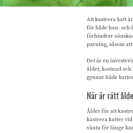
Att kastrera katt 
för både han- och 
förhindrar oönska
parning, såsom at
Det är en investeri
ålder, kostnad och
gynnar både katte
När är rätt åld
Ålder för att kastr
kastrera katter vid
vänta för länge ka