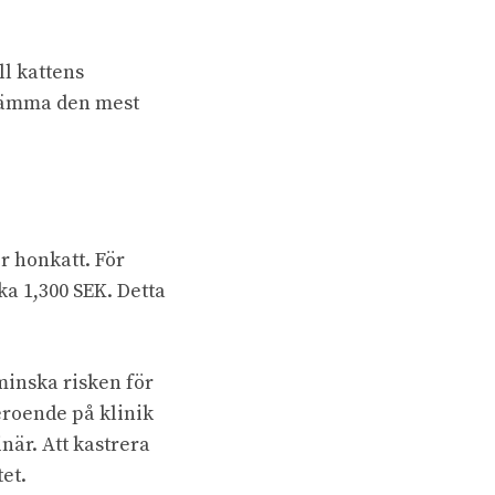
ll kattens
estämma den mest
er honkatt. För
ka 1,300 SEK. Detta
 minska risken för
roende på klinik
när. Att kastrera
tet.