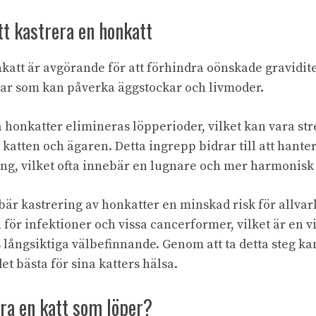
t kastrera en honkatt
nkatt är avgörande för att förhindra oönskade gravidi
mar som kan påverka äggstockar och livmoder.
 honkatter elimineras löpperioder, vilket kan vara st
katten och ägaren. Detta ingrepp bidrar till att hant
ing, vilket ofta innebär en lugnare och mer harmonisk
är kastrering av honkatter en minskad risk för allva
för infektioner och vissa cancerformer, vilket är en vik
s långsiktiga välbefinnande. Genom att ta detta steg k
det bästa för sina katters hälsa.
ra en katt som löper?