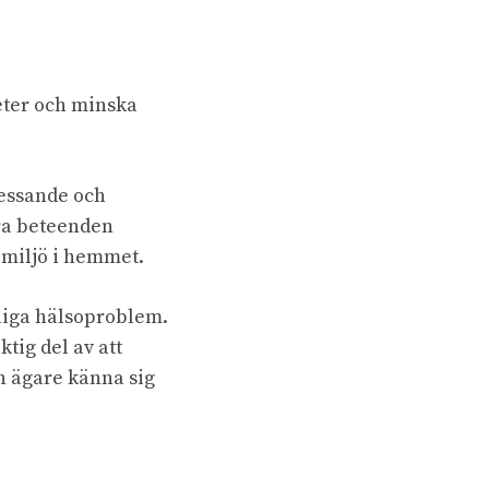
teter och minska
ressande och
era beteenden
 miljö i hemmet.
rliga hälsoproblem.
tig del av att
an ägare känna sig