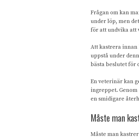
Frågan om kan man 
under löp, men det
för att undvika at
Att kastrera inna
uppstå under denna
bästa beslutet för d
En veterinär kan g
ingreppet. Genom a
en smidigare åter
Måste man kast
Måste man kastrera