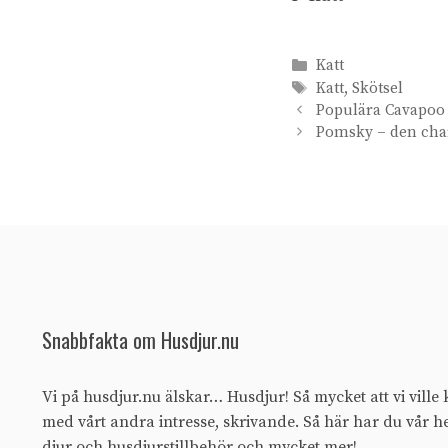
Kategorier
Katt
Etiketter
Katt
,
Skötsel
Populära Cavapoo –
Pomsky – den cha
Snabbfakta om Husdjur.nu
Vi på husdjur.nu älskar… Husdjur! Så mycket att vi vill
med vårt andra intresse, skrivande. Så här har du vår 
djur och husdjurstillbehör och mycket mer!